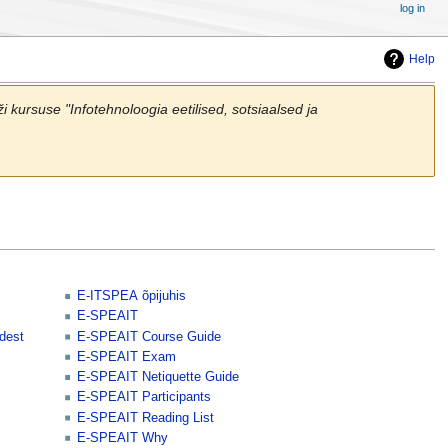
log in
Help
 kursuse "Infotehnoloogia eetilised, sotsiaalsed ja
E-ITSPEA õpijuhis
E-SPEAIT
dest
E-SPEAIT Course Guide
E-SPEAIT Exam
E-SPEAIT Netiquette Guide
E-SPEAIT Participants
E-SPEAIT Reading List
E-SPEAIT Why