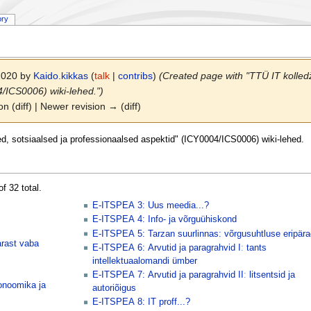
ory
 2020 by
Kaido.kikkas
(
talk
|
contribs
)
(Created page with "TTÜ IT kolledži
/ICS0006) wiki-lehed.")
on (diff) | Newer revision → (diff)
sed, sotsiaalsed ja professionaalsed aspektid" (ICY0004/ICS0006) wiki-lehed.
f 32 total.
E-ITSPEA 3: Uus meedia...?
E-ITSPEA 4: Info- ja võrguühiskond
E-ITSPEA 5: Tarzan suurlinnas: võrgusuhtluse eripära
arast vaba
E-ITSPEA 6: Arvutid ja paragrahvid Iː tants
intellektuaalomandi ümber
E-ITSPEA 7: Arvutid ja paragrahvid IIː litsentsid ja
onoomika ja
autoriõigus
E-ITSPEA 8: IT proff...?