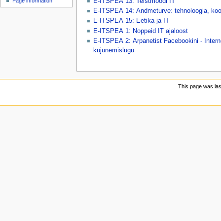
E-ITSPEA 13: Teistmoodi IT
Page information
u
E-ITSPEA 14: Andmeturveː tehnoloogia, kooli
E-ITSPEA 15: Eetika ja IT
E-ITSPEA 1: Noppeid IT ajaloost
E-ITSPEA 2: Arpanetist Facebookini - Intern
kujunemislugu
This page was las