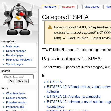
category
discussion
view source
hist
Category
:
ITSPEA
Revision as of 14:03, 5 September
professionaalsed aspektid" (ICY0004
(diff) ← Older revision | Latest revisi
N
navigation
a
Main page
Jump
Jump
TTÜ IT kolledži kursuse "Infotehnoloogia eetili
Recent changes
v
to
to
Random page
i
Pages in category "ITSPEA"
navigation
search
Help about MediaWiki
g
Special pages
The following 32 pages are in this category, out o
a
search
t
E
i
E-ITSPEA
o
E-ITSPEA 10: Võrkude rikkusː vabast tarkv
tools
n
kultuurini
What links here
m
E-ITSPEA 11: Arendus- ja ärimudelid
Related changes
e
E-ITSPEA 12: Inimese ja arvuti suhtlus, erg
Printable version
kasutatavus
n
Permanent link