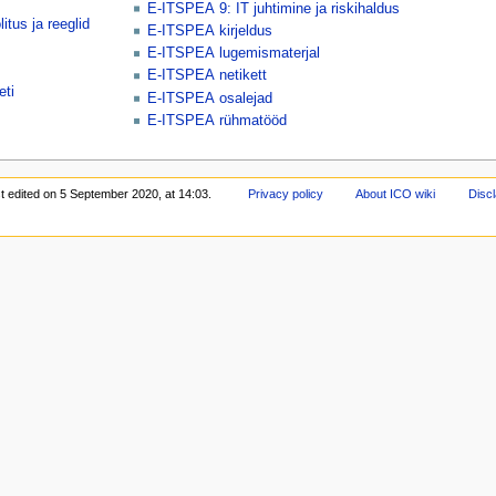
E-ITSPEA 9: IT juhtimine ja riskihaldus
tus ja reeglid
E-ITSPEA kirjeldus
E-ITSPEA lugemismaterjal
E-ITSPEA netikett
eti
E-ITSPEA osalejad
E-ITSPEA rühmatööd
t edited on 5 September 2020, at 14:03.
Privacy policy
About ICO wiki
Disc