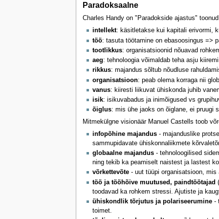
Paradoksaalne
Charles Handy on "Paradokside ajastus" toonud
intellekt
: käsitletakse kui kapitali erivormi,
töö
: tasuta töötamine on ebasoosingus => pa
tootlikkus
: organisatsioonid nõuavad rohke
aeg
: tehnoloogia võimaldab teha asju kiirem
rikkus
: majandus sõltub nõudluse rahuldamis
organisatsioon
: peab olema korraga nii glo
vanus
: kiiresti liikuvat ühiskonda juhib va
isik
: isikuvabadus ja inimõigused vs grupihu
õiglus
: mis ühe jaoks on õiglane, ei pruugi s
Mitmekülgne visionäär Manuel Castells toob võr
infopõhine majandus
- majanduslike protse
sammupidavate ühiskonnaliikmete kõrvaletõr
globaalne majandus
- tehnoloogilised side
ning tekib ka peamiselt naistest ja lastest 
võrkettevõte
- uut tüüpi organisatsioon, mi
töö ja tööhõive muutused, paindtöötajad
toodavad ka rohkem stressi. Ajutiste ja kau
ühiskondlik tõrjutus ja polariseerumine
- 
toimet.