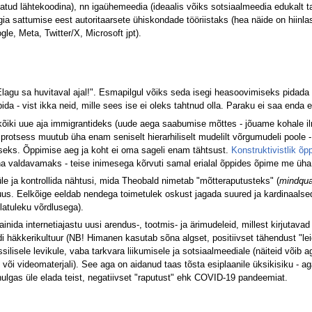
atud lähtekoodina), nn igaühemeedia (ideaalis võiks sotsiaalmeedia edukalt ta
a sattumise eest autoritaarsete ühiskondade tööriistaks (hea näide on hiinla
le, Meta, Twitter/X, Microsoft jpt).
Elagu sa huvitaval ajal!". Esmapilgul võiks seda isegi heasoovimiseks pidada
ida - vist ikka neid, mille sees ise ei oleks tahtnud olla. Paraku ei saa enda e
ki uue aja immigrantideks (uude aega saabumise mõttes - jõuame kohale ilma
rotsess muutub üha enam seniselt hierarhiliselt mudelilt võrgumudeli poole - 
eks. Õppimise aeg ja koht ei oma sageli enam tähtsust.
Konstruktivistlik õp
 valdavamaks - teise inimesega kõrvuti samal erialal õppides õpime me üha
 ja kontrollida nähtusi, mida Theobald nimetab "mõtteraputusteks" (
mindqu
uus. Eelkõige eeldab nendega toimetulek oskust jagada suured ja kardinaalse
llatuleku võrdlusega).
inida internetiajastu uusi arendus-, tootmis- ja ärimudeleid, millest kirjuta
häkkerikultuur (NB! Himanen kasutab sõna algset, positiivset tähendust "leidl
assilisele levikule, vaba tarkvara liikumisele ja sotsiaalmeediale (näiteid või
või videomaterjali). See aga on aidanud taas tõsta esiplaanile üksikisiku - ag
hulgas üle elada teist, negatiivset "raputust" ehk COVID-19 pandeemiat.