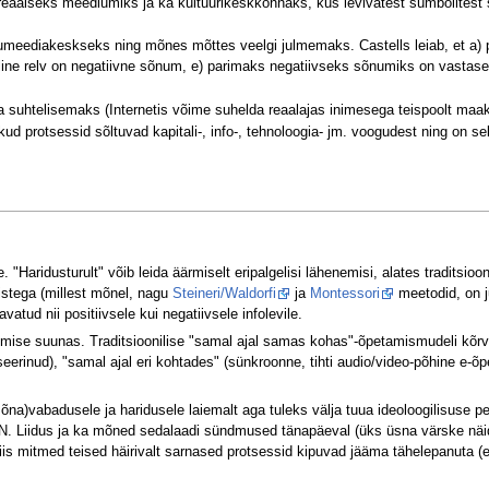
eaalseks meediumiks ja ka kultuurikeskkonnaks, kus levivatest sümbolitest s
meediakeskseks ning mõnes mõttes veelgi julmemaks. Castells leiab, et a) pol
iitiline relv on negatiivne sõnum, e) parimaks negatiivseks sõnumiks on vast
suhtelisemaks (Internetis võime suhelda reaalajas inimesega teispoolt maake
ikud protsessid sõltuvad kapitali-, info-, tehnoloogia- jm. voogudest ning on s
Haridusturult" võib leida äärmiselt eripalgelisi lähenemisi, alates traditsiooni
istega (millest mõnel, nagu
Steineri/Waldorfi
ja
Montessori
meetodid, on j
vatud nii positiivsele kui negatiivsele infolevile.
mise suunas. Traditsioonilise "samal ajal samas kohas"-õpetamismudeli kõrva
erinud), "samal ajal eri kohtades" (sünkroonne, tihti audio/video-põhine e-õpe
õna)vabadusele ja haridusele laiemalt aga tuleks välja tuua ideoloogilisuse p
e N. Liidus ja ka mõned sedalaadi sündmused tänapäeval (üks üsna värske nä
s mitmed teised häirivalt sarnased protsessid kipuvad jääma tähelepanuta (eri