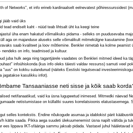
f Networks", et info erineb kardinaalselt eelnevatest põhiressurssidest (maa,
i jääb vaid üks
 tead endiselt kaht - nüüd teab lihtsalt üht ka keegi teine
tiajastul üha enam hakatud võimalikuks pidama - selleks on puudusevaba maj
 küll aga on majanduse aluseks selle võimalikult mitmekülgne kasutamine (loo
ravaks saab kvaliteet ja loov mõtlemine. Benkler nimetab ka kolme peamist ü
 - nendeks on info, teadmised ja kultuur.
juba hulk aega ning tagantjärele vaadates on Benkleri mitmed ideed ka täpp
 puhast" infoühiskonda (kus info oleks täiesti valdav ressurss) samuti veel pole
a "uus" on kokku sulandunud (näiteks Eestiski tegutsevad investeerimiskogukon
a jagatakse kasulikku infot).
õmbame Tansaaniasse neti sisse ja kõik saab korda
lised netifanaatikud, vaid ka üsna lugupeetud inimesed. Mitmedki näevad Net
engumaade netistumistase on küllaltki suures korrelatsioonis elatustasemega.
ngut selles kontekstis. Endine nõukogude asumaa ja idablokist pärit kääbusrii
 km/h kätte saada. Pikka aega suudeti ülekuumenemist üsna napilt vältida ja 
tuur ees lippava IKT-sfääriga sammu jaksab pidada. Vastasel juhul hääletavad