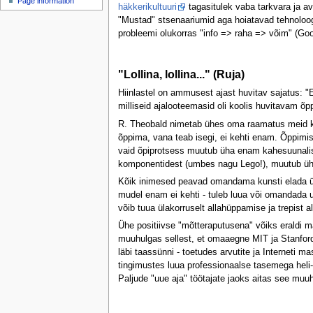
Page information
u
häkkerikultuuri
tagasitulek vaba tarkvara ja av
"Mustad" stsenaariumid aga hoiatavad tehnoloogi
probleemi olukorras "info => raha => võim" (Goog
"Lollina, lollina..." (Ruja)
Hiinlastel on ammusest ajast huvitav sajatus: "
milliseid ajalooteemasid oli koolis huvitavam õpp
R. Theobald nimetab ühes oma raamatus meid kõi
õppima, vana teab isegi, ei kehti enam. Õppimisp
vaid õpiprotsess muutub üha enam kahesuunalis
komponentidest (umbes nagu Lego!), muutub üha
Kõik inimesed peavad omandama kunsti elada üle
mudel enam ei kehti - tuleb luua või omandada 
võib tuua ülakorruselt allahüppamise ja trepist a
Ühe positiivse "mõtteraputusena" võiks eraldi ma
muuhulgas sellest, et omaaegne MIT ja Stanfordi 
läbi taassünni - toetudes arvutite ja Interneti m
tingimustes luua professionaalse tasemega heli- 
Paljude "uue aja" töötajate jaoks aitas see muu