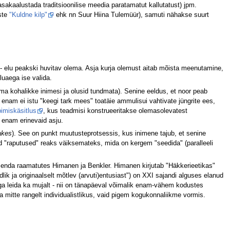
sakaalustada traditsioonilise meedia paratamatut kallutatust) jpm.
ste
"Kuldne kilp"
ehk nn Suur Hiina Tulemüür), samuti nähakse suurt
 - elu peakski huvitav olema. Asja kurja olemust aitab mõista meenutamine,
luaega ise valida.
 kohalikke inimesi ja olusid tundmata). Senine eeldus, et noor peab
enam ei istu "keegi tark mees" toatäie ammulisui vahtivate jüngrite ees,
pimiskäsitlus
, kus teadmisi konstrueeritakse olemasolevatest
 enam erinevaid asju.
akes
). See on punkt muutusteprotsessis, kus inimene tajub, et senine
d "raputused" reaks väiksemateks, mida on kergem "seedida" (paralleeli
vad enda raamatutes Himanen ja Benkler. Himanen kirjutab "Häkkerieetikas"
ik ja originaalselt mõtlev (arvuti)entusiast") on XXI sajandi alguses elanud
b aga leida ka mujalt - nii on tänapäeval võimalik enam-vähem kodustes
a mitte rangelt individualistlikus, vaid pigem kogukonnaliikme vormis.