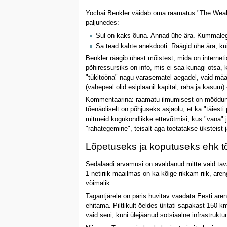
Yochai Benkler väidab oma raamatus "The Wealth o
paljunedes:
Sul on kaks õuna. Annad ühe ära. Kummaleg
Sa tead kahte anekdooti. Räägid ühe ära, kuid
Benkler räägib ühest mõistest, mida on interne
põhiressursiks on info, mis ei saa kunagi otsa,
"tükitööna" nagu varasematel aegadel, vaid mää
(vahepeal olid esiplaanil kapital, raha ja kasum)
Kommentaarina: raamatu ilmumisest on möödunud 
tõenäoliselt on põhjuseks asjaolu, et ka "täiesti
mitmeid kogukondlikke ettevõtmisi, kus "vana" j
"rahategemine", teisalt aga toetatakse üksteist j
Lõpetuseks ja koputuseks ehk t
Sedalaadi arvamusi on avaldanud mitte vaid tava
1 netiriik maailmas on ka kõige rikkam riik, ar
võimalik.
Tagantjärele on päris huvitav vaadata Eesti are
ehitama. Piltlikult öeldes üritati sapakast 150
vaid seni, kuni ülejäänud sotsiaalne infrastruk