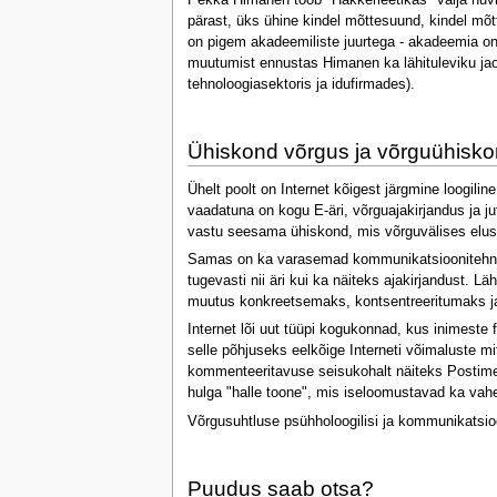
pärast, üks ühine kindel mõttesuund, kindel mõt
on pigem akadeemiliste juurtega - akadeemia on 
muutumist ennustas Himanen ka lähituleviku jaoks
tehnoloogiasektoris ja idufirmades).
Ühiskond võrgus ja võrguühisk
Ühelt poolt on Internet kõigest järgmine loogili
vaadatuna on kogu E-äri, võrguajakirjandus ja j
vastu seesama ühiskond, mis võrguvälises elus
Samas on ka varasemad kommunikatsioonitehnoloo
tugevasti nii äri kui ka näiteks ajakirjandust. 
muutus konkreetsemaks, kontsentreeritumaks j
Internet lõi uut tüüpi kogukonnad, kus inimeste 
selle põhjuseks eelkõige Interneti võimaluste m
kommenteeritavuse seisukohalt näiteks Postimehe
hulga "halle toone", mis iseloomustavad ka vahet
Võrgusuhtluse psühholoogilisi ja kommunikatsioo
Puudus saab otsa?