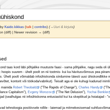
uühiskond
 by
Kaido.kikkas
(
talk
|
contribs
)
(
→
Uuri & kirjuta
)
on (diff) | Newer revision → (diff)
sed
ond taas kord läbi põhjalike muutuste faasi - sama põhjalike, nagu seda oli üle
t hoopis suurem - ühelt poolt on nii tootmis- kui ka hävitusvõimsus pea piiram
 Ühelt poolt võimaldab infoühiskonda siirdumine täiesti uusi ühiskondlikke 
ttevõtet, kontorit või töökoda/vabrikut). Teisalt aga ei ole kuhugi kadunud inim
a mainida
Robert Theobald
("The Rapids of Change"),
Charles Handy
("The
lance Capitalism"),
Evgeny Morozov
("The Net Delusion"),
Yochai Benkler
tlejad (sealhulgas nii infoühiskonna entusiastid kui ka skeptikud ja hoiatajad 
d tehnoloogia positiivsele rollile - laiemad ja mitmekesisemad suhtlusvõimal