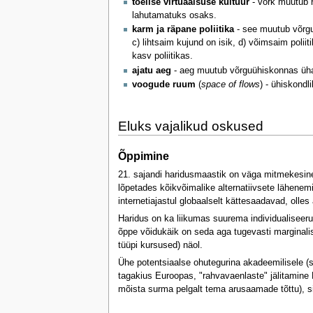
tõelise virtuaalsuse kultuur
- võrk muutub r
lahutamatuks osaks.
karm ja räpane poliitika
- see muutub võrgu
c) lihtsaim kujund on isik, d) võimsaim pol
kasv poliitikas.
ajatu aeg
- aeg muutub võrguühiskonnas üha 
voogude ruum
(
space of flows
) - ühiskondl
Eluks vajalikud oskused
Õppimine
21. sajandi haridusmaastik on väga mitmekesine. "
lõpetades kõikvõimalike alternatiivsete lähenem
internetiajastul globaalselt kättesaadavad, olles a
Haridus on ka liikumas suurema individualiseeru
õppe võidukäik on seda aga tugevasti marginalise
tüüpi kursused) näol.
Ühe potentsiaalse ohutegurina akadeemilisele (s
tagakius Euroopas, "rahvavaenlaste" jälitamin
mõista surma pelgalt tema arusaamade tõttu), sii