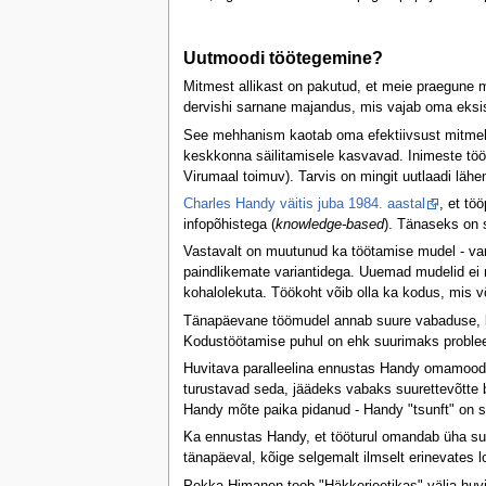
Uutmoodi töötegemine?
Mitmest allikast on pakutud, et meie praegune 
dervishi sarnane majandus, mis vajab oma eksist
See mehhanism kaotab oma efektiivsust mitmel põ
keskkonna säilitamisele kasvavad. Inimeste töö
Virumaal toimuv). Tarvis on mingit uutlaadi lähe
Charles Handy väitis juba 1984. aastal
, et tö
infopõhistega (
knowledge-based
). Tänaseks on 
Vastavalt on muutunud ka töötamise mudel - vara
paindlikemate variantidega. Uuemad mudelid ei nõu
kohalolekuta. Töökoht võib olla ka kodus, mis v
Tänapäevane töömudel annab suure vabaduse, ku
Kodustöötamise puhul on ehk suurimaks probleemi
Huvitava paralleelina ennustas Handy omamoodi t
turustavad seda, jäädeks vabaks suurettevõtte 
Handy mõte paika pidanud - Handy "tsunft" on sis
Ka ennustas Handy, et tööturul omandab üha suu
tänapäeval, kõige selgemalt ilmselt erinevates 
Pekka Himanen toob "Häkkerieetikas" välja huvita