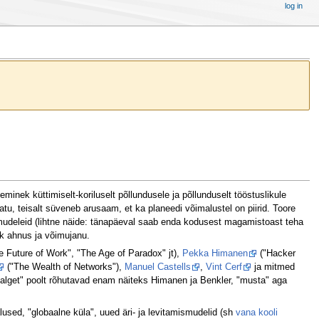
log in
minek küttimiselt-koriluselt põllundusele ja põllunduselt tööstuslikule
atu, teisalt süveneb arusaam, et ka planeedi võimalustel on piirid. Toore
mudeleid (lihtne näide: tänapäeval saab enda kodusest magamistoast teha
lik ahnus ja võimujanu.
 Future of Work", "The Age of Paradox" jt),
Pekka Himanen
("Hacker
("The Wealth of Networks"),
Manuel Castells
,
Vint Cerf
ja mitmed
- "valget" poolt rõhutavad enam näiteks Himanen ja Benkler, "musta" aga
used, "globaalne küla", uued äri- ja levitamismudelid (sh
vana kooli