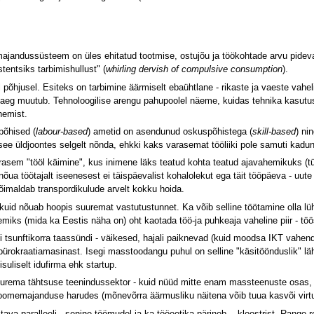
majandussüsteem on üles ehitatud tootmise, ostujõu ja töökohtade arvu pidev
entsiks tarbimishullust" (
whirling dervish of compulsive consumption
).
hjusel. Esiteks on tarbimine äärmiselt ebaühtlane - rikaste ja vaeste vahelin
aeg muutub. Tehnoloogilise arengu pahupoolel näeme, kuidas tehnika kasutuse
nemist.
öpõhised (
labour-based
) ametid on asendunud oskuspõhistega (
skill-based
) ni
see üldjoontes selgelt nõnda, ehkki kaks varasemat tööliiki pole samuti kadu
sem "tööl käimine", kus inimene läks teatud kohta teatud ajavahemikuks (tüüp
a töötajalt iseenesest ei täispäevalist kohalolekut ega täit tööpäeva - uute la
õimaldab transpordikulude arvelt kokku hoida.
id nõuab hoopis suuremat vastutustunnet. Ka võib selline töötamine olla lü
ks (mida ka Eestis näha on) oht kaotada töö-ja puhkeaja vaheline piir - töös
sunftikorra taassündi - väikesed, hajali paiknevad (kuid moodsa IKT vahendit
bürokraatiamasinast. Isegi masstoodangu puhul on selline "käsitöönduslik" l
uliselt idufirma ehk startup.
rema tähtsuse teenindussektor - kuid nüüd mitte enam massteenuste osas, va
loomemajanduse harudes (mõnevõrra äärmusliku näitena võib tuua kasvõi virtuaa
va paralleeli - senine töömudel ja ka tööeetika pärineb... kloostrist. Range 