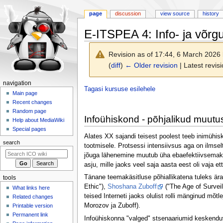
page
discussion
view source
history
E-ITSPEA 4: Info- ja võrg
Revision as of 17:44, 6 March 2026
(
diff
)
← Older revision
| Latest revisi
N
navigation
Jump
Jump
Tagasi kursuse esilehele
a
Main page
to
to
Recent changes
v
navigation
search
Random page
i
Infoühiskond - põhjalikud muutu
Help about MediaWiki
g
Special pages
Alates XX sajandi teisest poolest teeb inimühisk
a
search
tootmisele. Protsessi intensiivsus aga on ilmsel
t
jõuga lähenemine muutub üha ebaefektiivsemaks.
i
asju, mille jaoks veel saja aasta eest oli vaja e
o
Tänane teemakäsitluse põhiallikatena tuleks är
tools
n
Ethic"),
Shoshana Zuboff
("The Age of Surveil
What links here
m
teised Interneti jaoks olulist rolli mänginud mõ
Related changes
e
Morozov ja Zuboff).
Printable version
n
Permanent link
Infoühiskonna "valged" stsenaariumid keskenduva