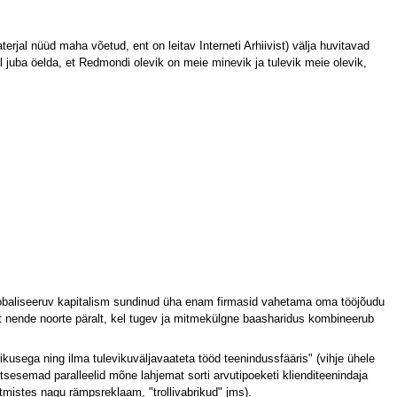
jal nüüd maha võetud, ent on leitav Interneti Arhiivist) välja huvitavad
l juba öelda, et Redmondi olevik on meie minevik ja tulevik meie olevik,
globaliseeruv kapitalism sundinud üha enam firmasid vahetama oma tööjõudu
t nende noorte päralt, kel tugev ja mitmekülgne baasharidus kombineerub
ikusega ning ilma tulevikuväljavaateta tööd teenindussfääris" (vihje ühele
otsesemad paralleelid mõne lahjemat sorti arvutipoeketi klienditeenindaja
tmistes nagu rämpsreklaam, "trollivabrikud" jms).