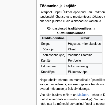
Töötamine ja karjäär
Liverpooli Hope'i Ülikooli õppejõud Paul Redmon
tendentsid rõhuasetuste muutumisest tööalase et
ent need punktid ei ole ajakohasust kaotanud.
Rõhuasetused traditsioonilises ja
tulevikuühiskonnas
Traditsiooniline
Tulevik
Selgus
Hägusus, mitmekesisus
Tööandja
Klient
Tööülesanne (
job
)
Väärtuse lisamine
Karjäär
Portfoolio
Edutamine
Isiksuse areng
Kraadiõpe
Elukestev õpe
Nagu tabelist nähtub, on märksõnaks "paindlikk
kaugelt sagedamini, kui see tugevate traditsio
avatud mõtlemise ja õpivalmidusega.
Veel üks huvitav mõiste on
McJob
- näiteks D
tuntud ettevõttele on muidugi ilmselge). Samas o
näol, aga ka mõnedki esmapilgul "popi ja noorte