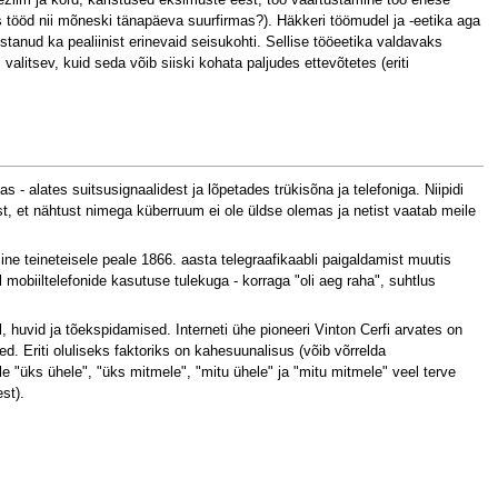
s tööd nii mõneski tänapäeva suurfirmas?). Häkkeri töömudel ja -eetika aga
tanud ka pealiinist erinevaid seisukohti. Sellise tööeetika valdavaks
litsev, kuid seda võib siiski kohata paljudes ettevõtetes (eriti
- alates suitsusignaalidest ja lõpetades trükisõna ja telefoniga. Niipidi
t, et nähtust nimega küberruum ei ole üldse olemas ja netist vaatab meile
teineteisele peale 1866. aasta telegraafikaabli paigaldamist muutis
 mobiiltelefonide kasutuse tulekuga - korraga "oli aeg raha", suhtlus
, huvid ja tõekspidamised. Interneti ühe pioneeri Vinton Cerfi arvates on
 Eriti oluliseks faktoriks on kahesuunalisus (võib võrrelda
e "üks ühele", "üks mitmele", "mitu ühele" ja "mitu mitmele" veel terve
st).