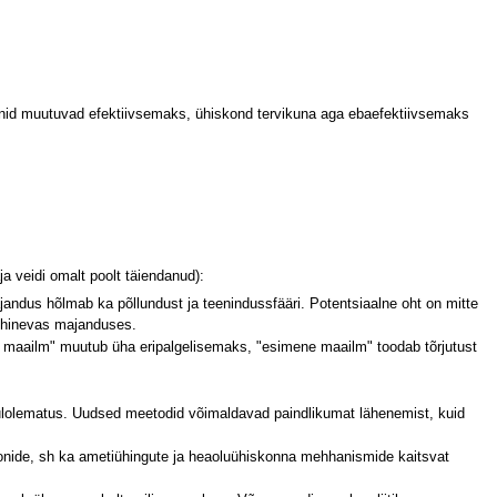
oonid muutuvad efektiivsemaks, ühiskond tervikuna aga ebaefektiivsemaks
 veidi omalt poolt täiendanud):
andus hõlmab ka põllundust ja teenindussfääri. Potentsiaalne oht on mitte
põhinevas majanduses.
as maailm" muutub üha eripalgelisemaks, "esimene maailm" toodab tõrjutust
ahulolematus. Uudsed meetodid võimaldavad paindlikumat lähenemist, kuid
oonide, sh ka ametiühingute ja heaoluühiskonna mehhanismide kaitsvat