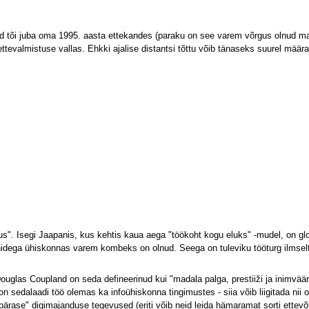
d tõi juba oma 1995. aasta ettekandes (paraku on see varem võrgus olnud mater
tevalmistuse vallas. Ehkki ajalise distantsi tõttu võib tänaseks suurel määra
us". Isegi Jaapanis, kus kehtis kaua aega "töökoht kogu eluks" -mudel, on 
onidega ühiskonnas varem kombeks on olnud. Seega on tuleviku tööturg ilmsel
ouglas Coupland on seda defineerinud kui "madala palga, prestiiži ja inimväär
n sedalaadi töö olemas ka infoühiskonna tingimustes - siia võib liigitada nii 
pärase" digimajanduse tegevused (eriti võib neid leida hämaramat sorti ettevõ