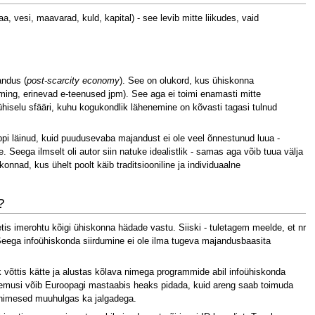
 vesi, maavarad, kuld, kapital) - see levib mitte liikudes, vaid
andus (
post-scarcity economy
). See on olukord, kus ühiskonna
ming, erinevad e-teenused jpm). See aga ei toimi enamasti mitte
hiselu sfääri, kuhu kogukondlik lähenemine on kõvasti tagasi tulnud
i läinud, kuid puudusevaba majandust ei ole veel õnnestunud luua -
. Seega ilmselt oli autor siin natuke idealistlik - samas aga võib tuua välja
nad, kus ühelt poolt käib traditsiooniline ja individuaalne
?
is imerohtu kõigi ühiskonna hädade vastu. Siiski - tuletagem meelde, et nr
 Seega infoühiskonda siirdumine ei ole ilma tugeva majandusbaasita
k võttis kätte ja alustas kõlava nimega programmide abil infoühiskonda
tulemusi võib Euroopagi mastaabis heaks pidada, kuid areng saab toimuda
 inimesed muuhulgas ka jalgadega.