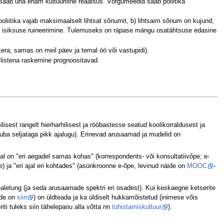
aab üha enam kultuuriline reaalsus. Võrgumeedia saab poliitika
iitika vajab maksimaalselt lihtsat sõnumit, b) lihtsaim sõnum on kujund,
ase isiksuse ruineerimine. Tulemuseks on räpase mängu osatähtsuse edasine
ra, samas on meil päev ja temal öö või vastupidi).
ellistena raskemine prognoositavad.
lisest rangelt hierharhilisest ja rööbastesse seatud koolikorraldusest ja
uba seljataga pikk ajalugu). Erinevad arusaamad ja mudelid on
l on "eri aegadel samas kohas" (korrespondents- või konsultatiivõpe; e-
) ja "eri ajal eri kohtades" (asünkroonne e-õpe, levinud näide on
MOOC
-
ealetung (ja seda arusaamade spektri eri osadest). Kui keskaegne ketserite
ide on
siin
) on üldteada ja ka üldiselt hukkamõistetud (inimese võis
ti tuleks siin tähelepanu alla võtta nn
tühistamiskultuur
).