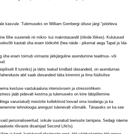
ale kasvule. Tulemuseks on William Gombergi ütluse järgi "pöörleva
e lõhe suureneb nii mikro- kui makrotasandil (riikide lõikes). Kulutused
levõtt kaotab üha enam töökohti (hea näide - pikemat aega Tapal ja Ida-
ng üha enam toimub viimaste järkjärguline asendumine teadmus- või
nud.
iliselt 8 tunniks) ja täitis teatud kindlaid ülesandeid, on asendumas
henduste abil saab ülesandeid täita kiiremini ja ilma füülisilise
hema kestuse vastukaaluna intensiivsem ja stressirohkem.
tress jääb pidevalt kestma ja tulemuseks on kiire läbipõlemine.
ega varustatud) meistrite kollektiivid loovad oma toodangu ja ka
ähenemine tehnoloogia arengust tulenevalt võimalik. Tänaseks on ka see
id personaliseeritud, isikule suunatud teenuste tarnijana. Sedagi näeme
lsete rõivaste disainijad Second Life'is).
režiim ja kord, karistused eksimuste eest, töö väärtustamine töö enese