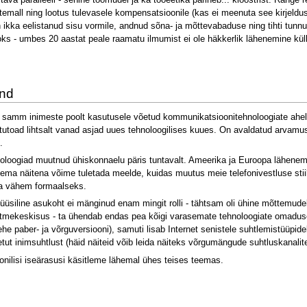
temall ning lootus tulevasele kompensatsioonile (kas ei meenuta see kirjeldu
ikka eelistanud sisu vormile, andnud sõna- ja mõttevabaduse ning tihti tunnus
 - umbes 20 aastat peale raamatu ilmumist ei ole häkkerlik lähenemine küll va
ond
ne samm inimeste poolt kasutusele võetud kommunikatsioonitehnoloogiate ahelas 
ututoad lihtsalt vanad asjad uues tehnoloogilises kuues. On avaldatud arvamus
.
giad muutnud ühiskonnaelu päris tuntavalt. Ameerika ja Euroopa lähenemine 
Lähema näitena võime tuletada meelde, kuidas muutus meie telefonivestluse stiil
a vähem formaalseks.
füüsiline asukoht ei mänginud enam mingit rolli - tähtsam oli ühine mõttemudel
itmekeskisus - ta ühendab endas pea kõigi varasemate tehnoloogiate omadused.
 paber- ja võrguversiooni), samuti lisab Internet senistele suhtlemistüüpidel
ut inimsuhtlust (häid näiteid võib leida näiteks võrgumängude suhtluskanalite
nilisi iseärasusi käsitleme lähemal ühes teises teemas.