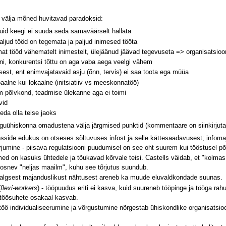
 välja mõned huvitavad paradoksid:
 kuid keegi ei suuda seda samaväärselt hallata
ljud tööd on tegemata ja paljud inimesed tööta
mat tööd vähematelt inimestelt, ülejäänud jäävad tegevuseta => organisatsi
ini, konkurentsi tõttu on aga vaba aega veelgi vähem
est, ent enimvajatavaid asju (õnn, tervis) ei saa toota ega müüa
baalne kui lokaalne (initsiatiiv vs meeskonnatöö)
nem põlvkond, teadmise ülekanne aga ei toimi
vid
eda olla teise jaoks
guühiskonna omadustena välja järgmised punktid (kommentaare on siinkirjutaja
sside edukus on otseses sõltuvuses infost ja selle kättesaadavusest; infomaj
jumine - piisava regulatsiooni puudumisel on see oht suurem kui tööstusel 
med on kasuks ühtedele ja tõukavad kõrvale teisi. Castells väidab, et "kolm
koosnev "neljas maailm", kuhu see tõrjutus suundub.
s algsest majanduslikust nähtusest areneb ka muude eluvaldkondade suunas.
(
flexi-workers
) - tööpuudus eriti ei kasva, kuid suureneb tööpinge ja tööga r
gtöösuhete osakaal kasvab.
töö individualiseerumine ja võrgustumine nõrgestab ühiskondlike organisatsi