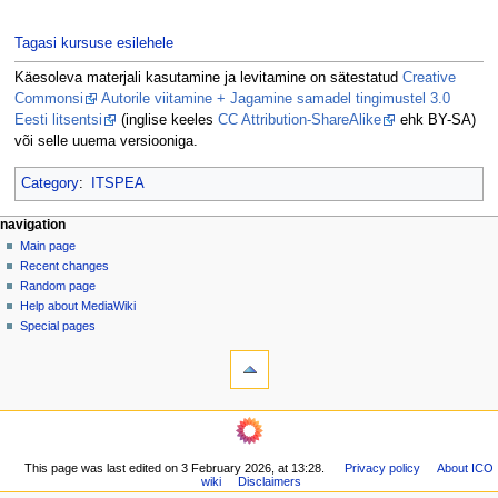
Tagasi kursuse esilehele
Käesoleva materjali kasutamine ja levitamine on sätestatud
Creative
Commonsi
Autorile viitamine + Jagamine samadel tingimustel 3.0
Eesti litsentsi
(inglise keeles
CC Attribution-ShareAlike
ehk BY-SA)
või selle uuema versiooniga.
Category
:
ITSPEA
N
page actions
personal tools
navigation
page
log
Main page
a
in
discussion
Recent changes
v
read
Random page
i
view
Help about MediaWiki
g
source
Special pages
tools
history
a
What
t
links
i
here
navigation
o
Related
Main
changes
n
page
Printable
m
This page was last edited on 3 February 2026, at 13:28.
Privacy policy
About ICO
Recent
version
wiki
Disclaimers
changes
e