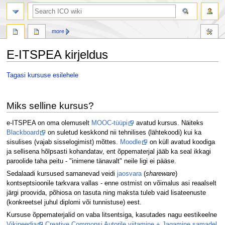
search
more
E-ITSPEA kirjeldus
Jump
Jump
Tagasi kursuse esilehele
to
to
navigation
search
Miks selline kursus?
e-ITSPEA on oma olemuselt
MOOC-tüüpi
avatud kursus. Näiteks
Blackboard
on suletud keskkond nii tehnilises (lähtekoodi) kui ka
sisulises (vajab sisselogimist) mõttes.
Moodle
on küll avatud koodiga
ja sellisena hõlpsasti kohandatav, ent õppematerjal jääb ka seal ikkagi
paroolide taha peitu - "inimene tänavalt" neile ligi ei pääse.
Sedalaadi kursused sarnanevad veidi
jaosvara
(
shareware
)
kontseptsioonile tarkvara vallas - enne ostmist on võimalus asi reaalselt
järgi proovida, põhiosa on tasuta ning maksta tuleb vaid lisateenuste
(konkreetsel juhul diplomi või tunnistuse) eest.
Kursuse õppematerjalid on vaba litsentsiga, kasutades nagu eestikeelne
Vikipeedia
Creative Commonsi Autorile viitamine + Jagamine samadel