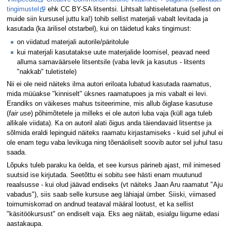
tingimustel
ehk CC BY-SA litsentsi. Lihtsalt lahtiseletatuna (sellest on
muide siin kursusel juttu ka!) tohib sellist materjali vabalt levitada ja
kasutada (ka ärilisel otstarbel), kui on täidetud kaks tingimust:
on viidatud materjali autorile/päritolule
kui materjali kasutatakse uute materjalide loomisel, peavad need
alluma samaväärsele litsentsile (vaba levik ja kasutus - litsents
"nakkab" tuletistele)
Nii ei ole neid näiteks ilma autori eriloata lubatud kasutada raamatus,
mida müüakse "kinniselt" üksnes raamatupoes ja mis vabalt ei levi.
Erandiks on väikeses mahus tsiteerimine, mis allub õiglase kasutuse
(
fair use
) põhimõtetele ja milleks ei ole autori luba vaja (küll aga tuleb
allikale viidata). Ka on autoril alati õigus anda täiendavaid litsentse ja
sõlmida eraldi lepinguid näiteks raamatu kirjastamiseks - kuid sel juhul ei
ole enam tegu vaba levikuga ning tõenäoliselt soovib autor sel juhul tasu
saada.
Lõpuks tuleb paraku ka öelda, et see kursus pärineb ajast, mil inimesed
suutsid ise kirjutada. Seetõttu ei sobitu see hästi enam muutunud
reaalsusse - kui olud jäävad endiseks (vt näiteks Jaan Aru raamatut "Aju
vabadus"), siis saab selle kursuse aeg lähiajal ümber. Siiski, viimased
toimumiskorrad on andnud teataval määral lootust, et ka sellist
"käsitöökursust" on endiselt vaja. Eks aeg näitab, esialgu liigume edasi
aastakaupa.