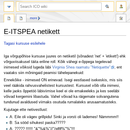
search
more
E-ITSPEA netikett
Jump
Jump
Tagasi kursuse esilehele
to
to
navigation
search
Iga võrgupõhise kursuse juures on netiketil (sõnadest 'net' + 'etikett') ehk
võrguviisakusel täita eriline roll. Kõik vähegi e-õppega tegelevad
inimesed võiksid lugeda läbi
Virginia Shea raamatu "Netiquette"
, ent
vaataks siin mõningaid peamisi tähelepanekuid:
Ennekõike - inimesed ON erinevad. Isegi eestlased isekeskis, mis siis
veel rääkida rahvusvahelistest kursustest. Kursusel võib olla inimesi,
kelle jaoks õppetöö läbiviimise keel ei ole emakeeleks ja kes seeläbi
võivad kergemini libastuda. Vahel võivad ka räigemate solvangutena
tundunud avaldused viimaks osutuda rumalateks arusaamatusteks.
Kujutage ette netivestlust:
A: Eile oli vägev grillpidu! Sinki ja vorsti oli lademes! Nämmmm!!
B: Sa sööd sihukest paska?????
A: ????? !!!!!! "&"%&%"//"/¤##%"%"!!!