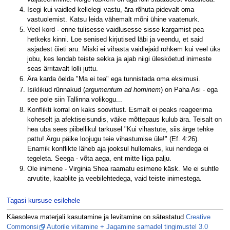
Isegi kui vaidled kellelegi vastu, ära rõhuta pidevalt oma
vastuolemist. Katsu leida vähemalt mõni ühine vaatenurk.
Veel kord - enne tulisesse vaidlusesse sisse kargamist pea
hetkeks kinni. Loe senised kirjutised läbi ja veendu, et said
asjadest õieti aru. Miski ei vihasta vaidlejaid rohkem kui veel üks
jobu, kes lendab teiste sekka ja ajab niigi ülesköetud inimeste
seas ärritavalt lolli juttu.
Ära karda öelda "Ma ei tea" ega tunnistada oma eksimusi.
Isiklikud rünnakud (
argumentum ad hominem
) on Paha Asi - ega
see pole siin Tallinna volikogu...
Konflikti korral on kaks soovitust. Esmalt ei peaks reageerima
koheselt ja afektiseisundis, väike mõttepaus kulub ära. Teisalt on
hea uba sees piibellikul tarkusel "Kui vihastute, siis ärge tehke
pattu! Ärgu päike loojugu teie vihastumise üle!" (Ef. 4:26).
Enamik konflikte läheb aja jooksul hullemaks, kui nendega ei
tegeleta. Seega - võta aega, ent mitte liiga palju.
Ole inimene - Virginia Shea raamatu esimene käsk. Me ei suhtle
arvutite, kaablite ja veebilehtedega, vaid teiste inimestega.
Tagasi kursuse esilehele
Käesoleva materjali kasutamine ja levitamine on sätestatud
Creative
Commonsi
Autorile viitamine + Jagamine samadel tingimustel 3.0