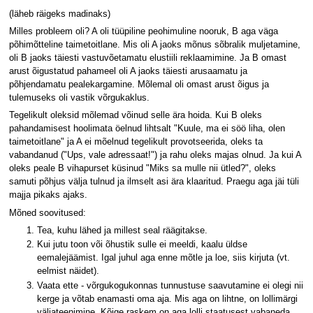
(läheb räigeks madinaks)
Milles probleem oli? A oli tüüpiline peohimuline nooruk, B aga väga
põhimõtteline taimetoitlane. Mis oli A jaoks mõnus sõbralik muljetamine,
oli B jaoks täiesti vastuvõetamatu elustiili reklaamimine. Ja B omast
arust õigustatud pahameel oli A jaoks täiesti arusaamatu ja
põhjendamatu pealekargamine. Mõlemal oli omast arust õigus ja
tulemuseks oli vastik võrgukaklus.
Tegelikult oleksid mõlemad võinud selle ära hoida. Kui B oleks
pahandamisest hoolimata öelnud lihtsalt "Kuule, ma ei söö liha, olen
taimetoitlane" ja A ei mõelnud tegelikult provotseerida, oleks ta
vabandanud ("Ups, vale adressaat!") ja rahu oleks majas olnud. Ja kui A
oleks peale B vihapurset küsinud "Miks sa mulle nii ütled?", oleks
samuti põhjus välja tulnud ja ilmselt asi ära klaaritud. Praegu aga jäi tüli
majja pikaks ajaks.
Mõned soovitused:
Tea, kuhu lähed ja millest seal räägitakse.
Kui jutu toon või õhustik sulle ei meeldi, kaalu üldse
eemalejäämist. Igal juhul aga enne mõtle ja loe, siis kirjuta (vt.
eelmist näidet).
Vaata ette - võrgukogukonnas tunnustuse saavutamine ei olegi nii
kerge ja võtab enamasti oma aja. Mis aga on lihtne, on lollimärgi
väljateenimine. Kõige raskem on aga lolli staatusest vabaneda.