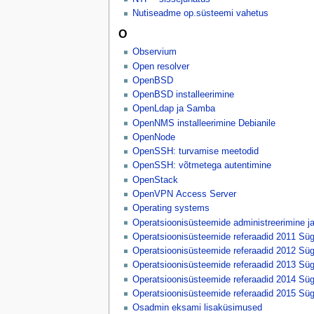
Nutiseadme op.süsteemi vahetus
O
Observium
Open resolver
OpenBSD
OpenBSD installeerimine
OpenLdap ja Samba
OpenNMS installeerimine Debianile
OpenNode
OpenSSH: turvamise meetodid
OpenSSH: võtmetega autentimine
OpenStack
OpenVPN Access Server
Operating systems
Operatsioonisüsteemide administreerimine j
Operatsioonisüsteemide referaadid 2011 Süg
Operatsioonisüsteemide referaadid 2012 Süg
Operatsioonisüsteemide referaadid 2013 Süg
Operatsioonisüsteemide referaadid 2014 Süg
Operatsioonisüsteemide referaadid 2015 Süg
Osadmin eksami lisaküsimused