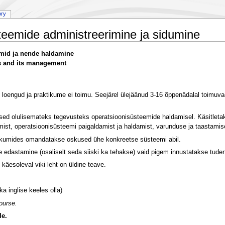
ory
teemide administreerimine ja sidumine
mid ja nende haldamine
s and its management
loengud ja praktikume ei toimu. Seejärel ülejäänud 3-16 õppenädalal toimuvad
ed olulisemateks tegevusteks operatsioonisüsteemide haldamisel. Käsitletakse
ist, operatsioonisüsteemi paigaldamist ja haldamist, varunduse ja taastamis
ktikumides omandatakse oskused ühe konkreetse süsteemi abil.
 edastamine (osaliselt seda siiski ka tehakse) vaid pigem innustatakse tuden
käesoleval viki leht on üldine teave.
a inglise keeles olla)
ourse.
le.