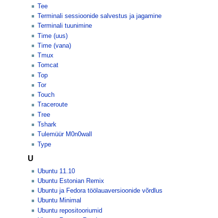
Tee
Terminali sessioonide salvestus ja jagamine
Terminali tuunimine
Time (uus)
Time (vana)
Tmux
Tomcat
Top
Tor
Touch
Traceroute
Tree
Tshark
Tulemüür M0n0wall
Type
U
Ubuntu 11.10
Ubuntu Estonian Remix
Ubuntu ja Fedora töölauaversioonide võrdlus
Ubuntu Minimal
Ubuntu repositooriumid