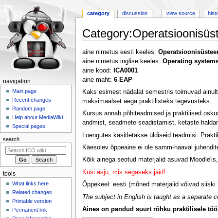
category
discussion
view source
hist
Category
:
Operatsioonisüs
Jump
Jump
aine nimetus eesti keeles:
Operatsioonisüstee
to
to
aine nimetus inglise keeles:
Operating system
navigation
search
aine kood:
ICA0001
aine maht:
6 EAP
N
navigation
a
Main page
Kaks esimest nädalat semestris toimuvad ainult 
Recent changes
maksimaalset aega praktilisteks tegevusteks.
v
Random page
i
Kursus annab põhiteadmised ja praktilised oskus
Help about MediaWiki
andmist, seadmete seadistamist, ketaste haldam
g
Special pages
a
Loengutes käsitletakse üldiseid teadmisi. Pra
search
t
Käesolev õppeaine ei ole samm-haaval juhendite
i
Kõik ainega seotud materjalid asuvad Moodle'is, 
o
Küsi asju, mis segaseks jäid!
tools
n
What links here
Õppekeel: eesti (mõned materjalid võivad siiski k
m
Related changes
The subject in English is taught as a separate c
e
Printable version
Aines on pandud suurt rõhku praktilisele töö
n
Permanent link