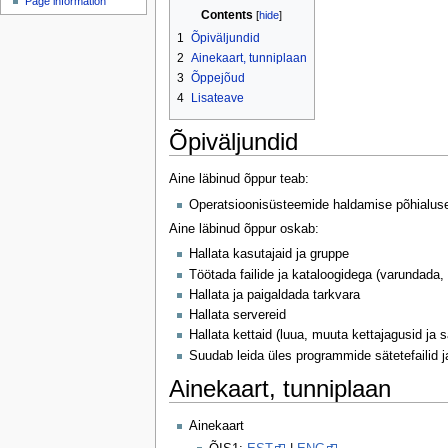
Page information
u
Contents
1
Õpiväljundid
2
Ainekaart, tunniplaan
3
Õppejõud
4
Lisateave
Õpiväljundid
Aine läbinud õppur teab:
Operatsioonisüsteemide haldamise põhialus
Aine läbinud õppur oskab:
Hallata kasutajaid ja gruppe
Töötada failide ja kataloogidega (varundada,
Hallata ja paigaldada tarkvara
Hallata servereid
Hallata kettaid (luua, muuta kettajagusid ja s
Suudab leida üles programmide sätetefailid j
Ainekaart, tunniplaan
Ainekaart