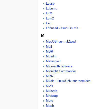
Lsusb
Lubuntu
LVM
Lvm2
Lxc
Lõbusad käsud Linuxis
M
MacOSi surmakäsud
Mail
MBR
Mdadm
Metasploit
Microsofti tarkvara
Midnight Commander
Minix
Mkdir - Linux/Unix süsteemides
Mkfs
Mkisofs
Mkswap
More
Mosh