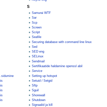
S
Samurai WTF
Sar
Scp
Screen
Script
Seafile
Securing database with command line linux
Sed
SED eng
SELinux
Sendmail
Sertifikaatide haldamine openssl abil
Service
a sidumine
Setting up hotspot
is
Setuid / Setgid
is
Sftp
is
Sguil
is
Shorewall
is
Shutdown
Signaalid ja kill