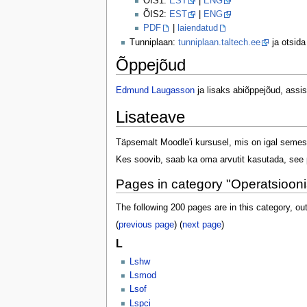
ÕIS1:
EST
|
ENG
ÕIS2:
EST
|
ENG
PDF
|
laiendatud
Tunniplaan:
tunniplaan.taltech.ee
ja otsida
Õppejõud
Edmund Laugasson
ja lisaks abiõppejõud, assis
Lisateave
Täpsemalt Moodle'i kursusel, mis on igal semest
Kes soovib, saab ka oma arvutit kasutada, see p
Pages in category "Operatsiooni
The following 200 pages are in this category, out
(
previous page
) (
next page
)
L
Lshw
Lsmod
Lsof
Lspci