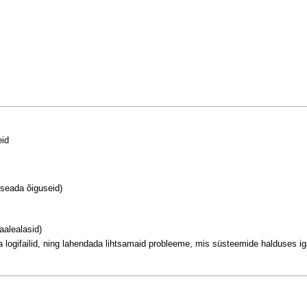
eid
 seada õiguseid)
aalealasid)
a logifailid, ning lahendada lihtsamaid probleeme, mis süsteemide halduses ig