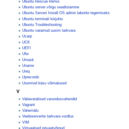
Ubuntu Rescue Remix
Ubuntu server võrgu seadistamine
Ubuntu Serveri Install OS admin laborite tegemiseks
Ubuntu terminali kiirjuhis
Ubuntu Troubleshooting
Ubuntu varamud uusim tarkvara
Ucarp
UCK
UEFI
Ufw
Umask
Uname
Uniq
Uprecords
Usermod käsu võimalused
V
Vabavaralised varundusvahendid
Vagrant
Vahemälu
Veebiserverite tarkvara vordlus
VIM
Virtuaalsed privaatvõrgud