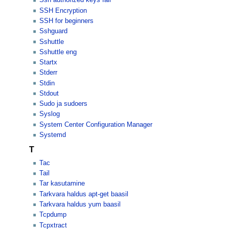
Ssh authorized keys fail
SSH Encryption
SSH for beginners
Sshguard
Sshuttle
Sshuttle eng
Startx
Stderr
Stdin
Stdout
Sudo ja sudoers
Syslog
System Center Configuration Manager
Systemd
T
Tac
Tail
Tar kasutamine
Tarkvara haldus apt-get baasil
Tarkvara haldus yum baasil
Tcpdump
Tcpxtract