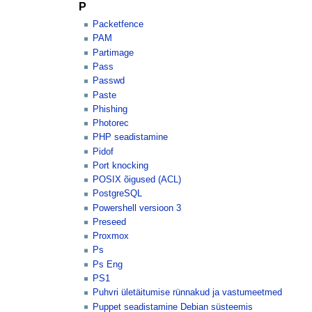
P
Packetfence
PAM
Partimage
Pass
Passwd
Paste
Phishing
Photorec
PHP seadistamine
Pidof
Port knocking
POSIX õigused (ACL)
PostgreSQL
Powershell versioon 3
Preseed
Proxmox
Ps
Ps Eng
PS1
Puhvri ületäitumise rünnakud ja vastumeetmed
Puppet seadistamine Debian süsteemis