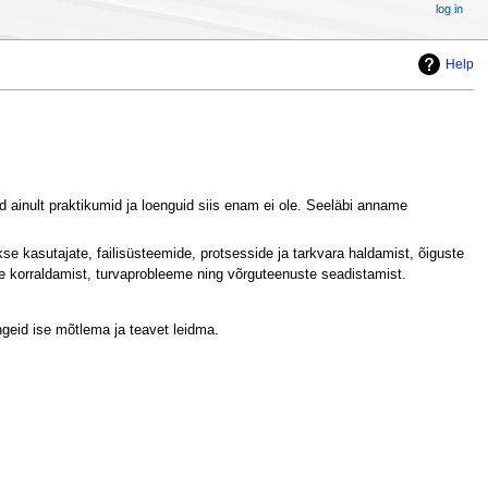
log in
Help
 ainult praktikumid ja loenguid siis enam ei ole. Seeläbi anname
 kasutajate, failisüsteemide, protsesside ja tarkvara haldamist, õiguste
e korraldamist, turvaprobleeme ning võrguteenuste seadistamist.
geid ise mõtlema ja teavet leidma.