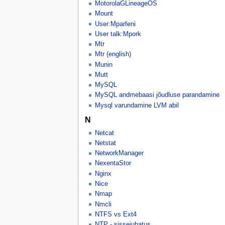
MotorolaGLineageOS
Mount
User:Mparfeni
User talk:Mpork
Mtr
Mtr (english)
Munin
Mutt
MySQL
MySQL andmebaasi jõudluse parandamine
Mysql varundamine LVM abil
N
Netcat
Netstat
NetworkManager
NexentaStor
Nginx
Nice
Nmap
Nmcli
NTFS vs Ext4
NTP - sissejuhatus