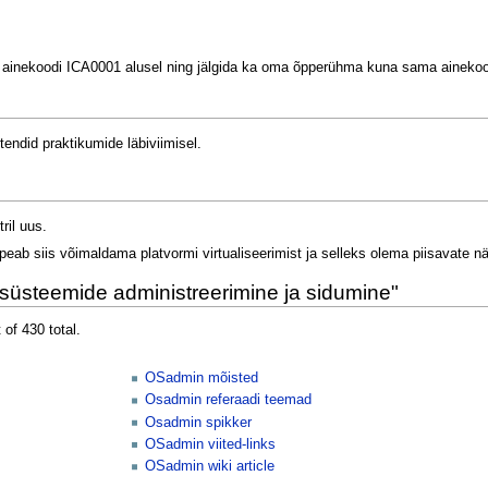
 ainekoodi ICA0001 alusel ning jälgida ka oma õpperühma kuna sama ainekoo
tendid praktikumide läbiviimisel.
ril uus.
eab siis võimaldama platvormi virtualiseerimist ja selleks olema piisavate nä
süsteemide administreerimine ja sidumine"
 of 430 total.
OSadmin mõisted
Osadmin referaadi teemad
Osadmin spikker
OSadmin viited-links
OSadmin wiki article