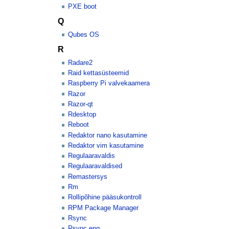
PXE boot
Q
Qubes OS
R
Radare2
Raid kettasüsteemid
Raspberry Pi valvekaamera
Razor
Razor-qt
Rdesktop
Reboot
Redaktor nano kasutamine
Redaktor vim kasutamine
Regulaaravaldis
Regulaaravaldised
Remastersys
Rm
Rollipõhine pääsukontroll
RPM Package Manager
Rsync
Rsync eng